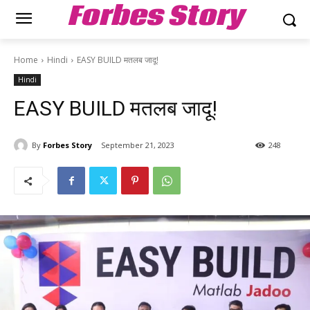
Forbes Story
Home
Hindi
EASY BUILD मतलब जादू!
Hindi
EASY BUILD मतलब जादू!
By
Forbes Story
September 21, 2023
248